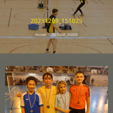
20231209_151025
Vous êtes ici :
Accueil
20231209_151025