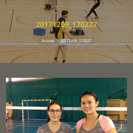
20171209_170227
Vous êtes ici :
Accueil
20171209_170227