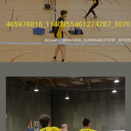
465976816_1140955461274787_3070
Vous êtes ici :
Accueil
465976816_1140955461274787_307028