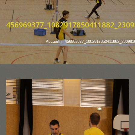
456969377_1082917850411882_2309
Vous êtes ici :
Accueil
456969377_1082917850411882_230981