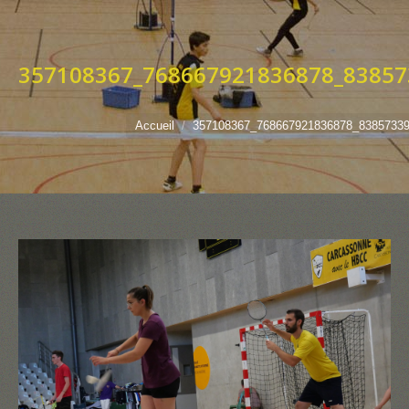
357108367_768667921836878_83857
Vous êtes ici :
Accueil
357108367_768667921836878_8385733