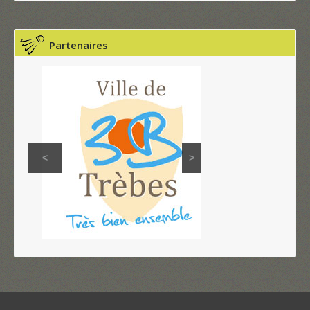
Partenaires
<
>