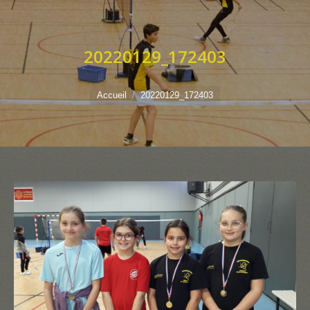
20220129_172403
Vous êtes ici :
Accueil
20220129_172403