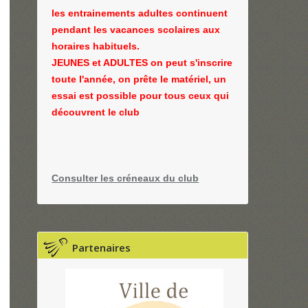
les entrainements adultes continuent
pendant les vacances scolaires aux
horaires habituels.
JEUNES et ADULTES on peut s'inscrire
toute l'année, on prête le matériel, un
essai est possible pour tous ceux qui
découvrent le club
Consulter les créneaux du club
Partenaires