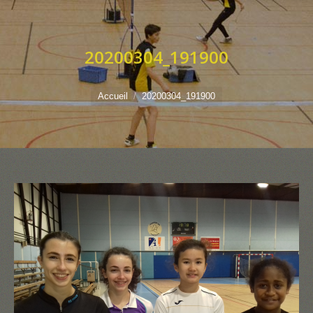
20200304_191900
Vous êtes ici :
Accueil
20200304_191900