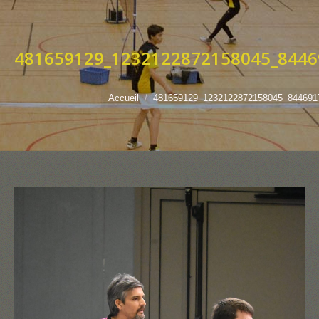
481659129_1232122872158045_8446
Vous êtes ici :
Accueil
481659129_1232122872158045_844691