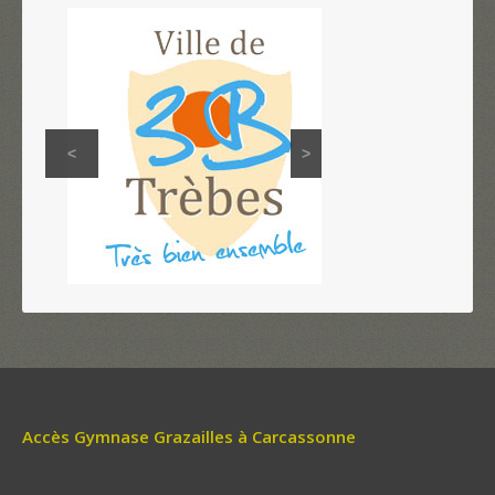
<
>
Accès Gymnase Grazailles à Carcassonne